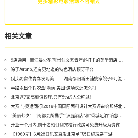
更多精彩电影活动不
容错过
相关文章
5店通用 | 丽江最火花间堂!住文艺青年必打卡的美学酒店,包接机、下午茶,开业以来最冰点的福利!
除了Airbnb,还有更地道的特色酒店预订平台
(走起!)留住青春发现美 ——湖南邵阳新田铺姚家院子9月湖北4天3晚游召集令
半路杀出个程咬金!滴滴,美团:这场仗还怎么打
北京这7家高颜值餐厅,只有5%的人全吃过!
大赛 与奥运同行!2016中国国际面料设计大赛评审会即将北京开评!
“美丽七夕”---“闽都会所携手”“汉庭酒店”和“香城足浴”陪您共同度过!
开业一个月内,前十名预订迎宾楼行政房可免费升级为贵宾楼园景房.
【1980元】6月28日乐安直发北京单飞5日纯玩亲子游