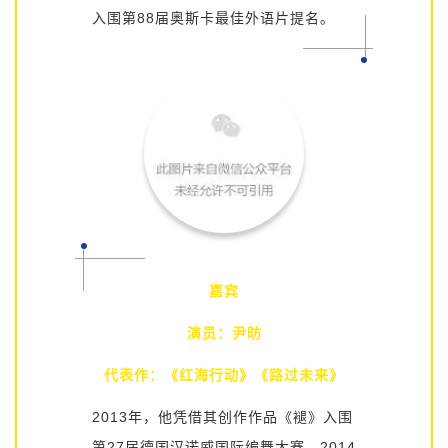
入围第88届
奥斯卡
最佳外语片
提名
。
嘉宾
演员：尹昉
代表作：《红海行动》《路过未来》
2013年，他凭借其创作作品《褪》入围
第27届德国汉诺威国际编舞大赛。2014