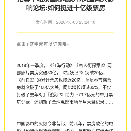
响论坛:如何挺进十亿级票房
发布时间：
2020-10-03 23:24:40
点击↑蓝字就可以订阅哦~
2018年一季度，《红海行动》《唐人街探案2》两
部影片票房突破30亿，《捉妖记2》突破20亿，
《前任3》的累计票房也接近20亿。单是春节档票
房就突破了100亿大关，同比增长超过65%，不仅
打破了去年8月《战狼2》助力下73.7亿元的单月票
房记录，还刷新了全球电影市场单月大盘记录……
中国影市的火爆今非昔比，前几年，票房破亿的电
影已经接近现象级爆款，如今，单部影片突破十亿