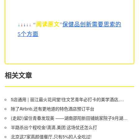
“
阅读原文
”
保健品创新需要思索的
↓
↓
↓
↓
↓
5个方面
相关文章
5店通用 | 丽江最火花间堂!住文艺青年必打卡的美学酒店,包接机、下午茶,开业以来最冰点的福利!
除了Airbnb,还有更地道的特色酒店预订平台
(走起!)留住青春发现美 ——湖南邵阳新田铺姚家院子9月湖北4天3晚游召集令
半路杀出个程咬金!滴滴,美团:这场仗还怎么打
北京这7家高颜值餐厅,只有5%的人全吃过!