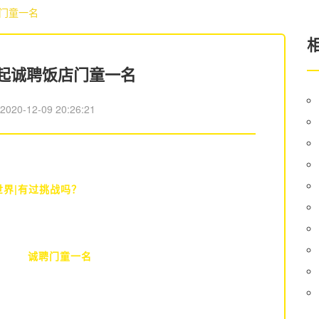
店门童一名
0元起诚聘饭店门童一名
：
2020-12-09 20:26:21
界|有过挑战吗？
诚聘门童一名