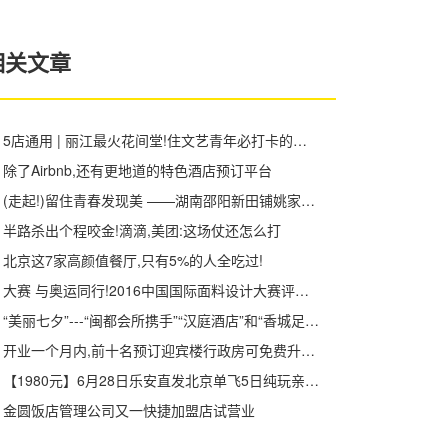
相关文章
5店通用 | 丽江最火花间堂!住文艺青年必打卡的美学酒店,包接机、下午茶,开业以来最冰点的福利!
除了Airbnb,还有更地道的特色酒店预订平台
(走起!)留住青春发现美 ——湖南邵阳新田铺姚家院子9月湖北4天3晚游召集令
半路杀出个程咬金!滴滴,美团:这场仗还怎么打
北京这7家高颜值餐厅,只有5%的人全吃过!
大赛 与奥运同行!2016中国国际面料设计大赛评审会即将北京开评!
“美丽七夕”---“闽都会所携手”“汉庭酒店”和“香城足浴”陪您共同度过!
开业一个月内,前十名预订迎宾楼行政房可免费升级为贵宾楼园景房.
【1980元】6月28日乐安直发北京单飞5日纯玩亲子游
金圆饭店管理公司又一快捷加盟店试营业