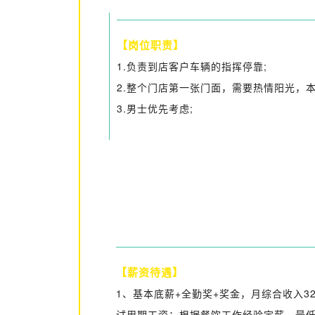
【岗位职责】
1.负责到店客户车辆的指挥停靠;
2.整个门店第一张门面，需要热情阳光，
3.男士优先考虑;
【薪资待遇】
1、基本底薪+全勤奖+奖金，月综合收入32
试用期工资：根据餐饮工作经验定薪，最低300