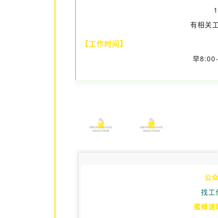
有相关工
【工作时间】
早8:0
诚
聘
公
找工
蜜蜂速