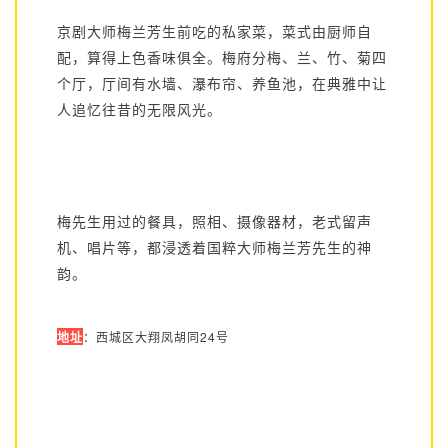
京剧大师梅兰芳生前吃的私家菜，菜式由厨师自
配，算得上色香味俱全。梅府分梅、兰、竹、菊四
个厅，厅间有水墙、瀑布帘、养鱼池，在典雅中让
人追忆往昔的无限风光。
梅先生用过的餐具，照相、摄像器材，老式留声
机、唱片等，都浸透着国粹大师梅兰芳先生的神
韵。
地址
：西城区大翔凤胡同24号