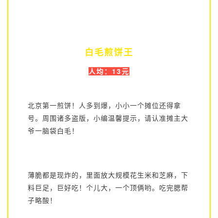
白毛煎饼王
人均：13元
北京第一煎饼！人多到爆，小小一个摊位还得拿
号。周围诸多盗版，小编温馨提示，请认准摊主大
爷一脑袋白毛！
薄脆都是现炸的，里面放大规模花生米和芝麻，下
料巨足，巨好吃！个儿大，一个顶俩哟。吃完腮帮
子略酸！