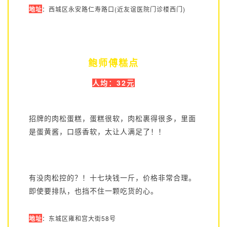
地址
：西城区永安路仁寿路口(近友谊医院门诊楼西门)
鲍师傅糕点
人均：32元
招牌的肉松蛋糕，蛋糕很软，肉松裹得很多，里面
是蛋黄酱，口感香软，太让人满足了！！
有没肉松控的？！十七块钱一斤，价格非常合理。
即使要排队，也挡不住一颗吃货的心。
地址
：东城区雍和宫大街58号