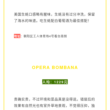
美国生蚝口感略有腥味，生蚝没有过分冲洗，保留
了海水的味道。吃生蚝配白葡萄酒为最佳搭配！
地址
：朝阳区工人体育场4号看台南侧
OPERA BOMBANA
人均：1229元
贵确实贵，不过环境和菜品真是没得说。错层后的
效果有自然光也有室外草地景观，不觉得压抑，独