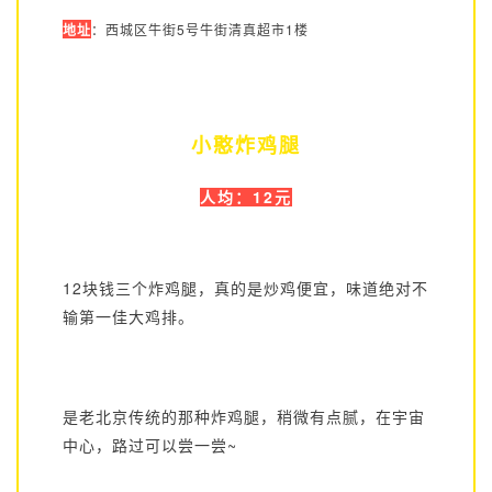
地址
：西城区牛街5号牛街清真超市1楼
小憨炸鸡腿
人均：12元
12块钱三个炸鸡腿，真的是炒鸡便宜，味道绝对不
输第一佳大鸡排。
是老北京传统的那种炸鸡腿，稍微有点腻，在宇宙
中心，路过可以尝一尝~