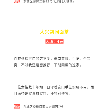
地址
：东城区廊房二条82号(近前门大栅栏)
大兴胡同面茶
人均
：4
元
面茶做得可口的店不少，像南来顺、洪记、合义
斋...不过我还是想推荐一下胡同里的这家。
一位女性数十年如一日守着这门手艺实属不易，而
且面茶确实真材实料，还特别便宜。
地址
：东城区交道口南大兴胡同7号