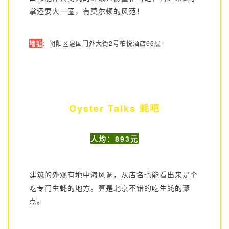
掌还要大一圈，有莫尔顿的风范！
地址
：朝阳区建国门外大街2号柏悦酒店66层
Oyster Talks 蚝吧
人均：893元
建筑的外观有地中海风调，从店名也能看出来是个
吃专门生蚝的地方。算是北京不错的吃生蚝的聚
点。