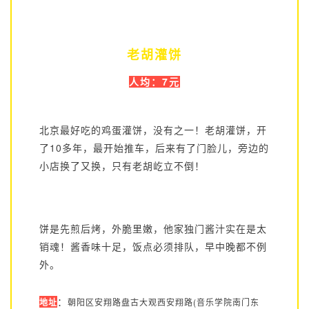
老胡灌饼
人均：7元
北京最好吃的鸡蛋灌饼，没有之一！老胡灌饼，开
了10多年，最开始推车，后来有了门脸儿，旁边的
小店换了又换，只有老胡屹立不倒！
饼是先煎后烤，外脆里嫩，他家独门酱汁实在是太
销魂！酱香味十足，饭点必须排队，早中晚都不例
外。
：
地址
朝阳区安翔路盘古大观西安翔路(音乐学院南门东