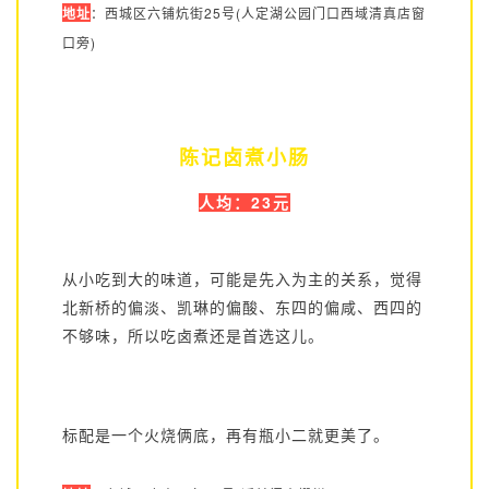
地址
：西城区
六铺炕街25号(人定湖公园门口西域清真店窗
口旁)
陈记卤煮小肠
人均：23元
从小吃到大的味道，可能是先入为主的关系，觉得
北新桥的偏淡、凯琳的偏酸、东四的偏咸、西四的
不够味，所以吃卤煮还是首选这儿。
标配是一个火烧俩底，再有瓶小二就更美了。