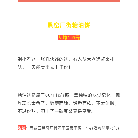
黑窑厂街糖油饼
人均：9元
别小看这一张几块钱的饼，有人从大老远赶来排
队，一天能卖出去上千份！
糖油饼是属于80年代前那一辈独特的味觉记忆，现
炸现吃太香了，糖薄而脆，饼香而软，不太油腻，
不过份甜，配上了一碗豆浆真是享受。
地址
：西城区黑窑厂街四平园南平房3-1号(近陶然亭北门)