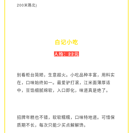
200米路北)
白记小吃
人均：22元
别看柜台简陋，生意超火。小吃品种丰富，用料实
在，口味始终如一。最爱驴打滚，江米面薄厚适
中，豆馅细腻绵软，入口即化，味道真是绝了。
招牌年糕也不错，软软糯糯，口味特地道。可惜保
质期不长，每次只能少买点解解馋。