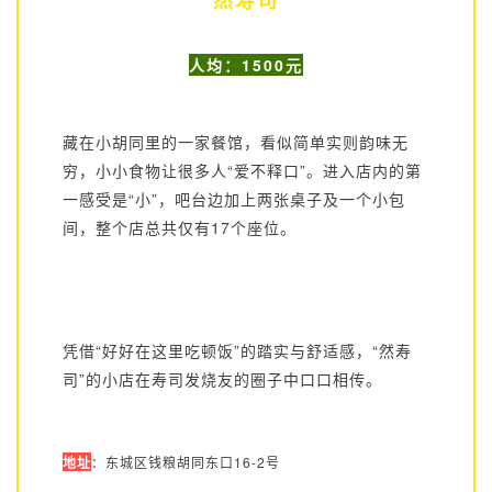
人均：1500元
藏在小胡同里的一家餐馆，看似简单实则韵味无
穷，小小食物让很多人“爱不释口”。进入店内的第
一感受是“小”，吧台边加上两张桌子及一个小包
间，整个店总共仅有17个座位。
凭借“好好在这里吃顿饭”的踏实与舒适感，“然寿
司”的小店在寿司发烧友的圈子中口口相传。
地址
：东城区钱粮胡同东口16-2号