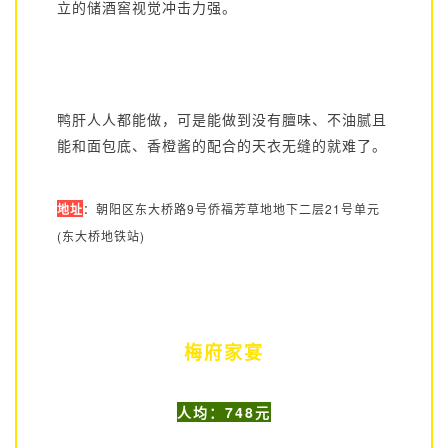
立的储酒窖视觉冲击力强。
鸭肝人人都能做，可是能做到没有膻味、不油腻且
能和面包底、香橙酱的配合的天衣无缝的就难了。
地址
：朝阳区东大桥路9号侨福芳草地地下二层21号单元
(东大桥地铁站)
梅府家宴
人均：748元