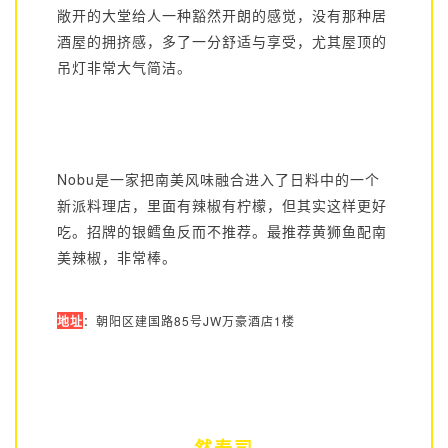
敞开的大堂给人一种豁然开朗的感觉，没有那种居
酒屋的拥挤感，多了一分舒适与享受，尤其屋顶的
吊灯非常大气简洁。
Nobu是一家把南美风味融合进入了日料中的一个
新派料理店，里面有辣椒有柠檬，但其实这样更好
吃。招牌的银鳕鱼反而不推荐。最推荐黄狮鱼配南
美辣椒，非常棒。
地址
：朝阳区建国路85号JW万豪酒店1楼
然寿司