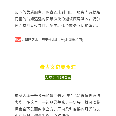
贴心的优质服务，顾客还未到门口，服务人员就经
门童的告知远远的面带微笑的迎领顾客进入，偶尔
还会有明星过来打高尔夫。适合商务宴请和婚宴。
地址
：朝阳区来广营安外北湖9号(北湖渠桥西)
盘古文奇美食汇
人均：1262元
这家人均一千多元的餐厅最大的特色是低调极致的
奢华。在这里，一边品尝美味，一侧头，就可以瞥
见夜空下美丽的水立方，厅内柔和变换的灯光与之
相互映射，熠熠生辉，心旷神怡。