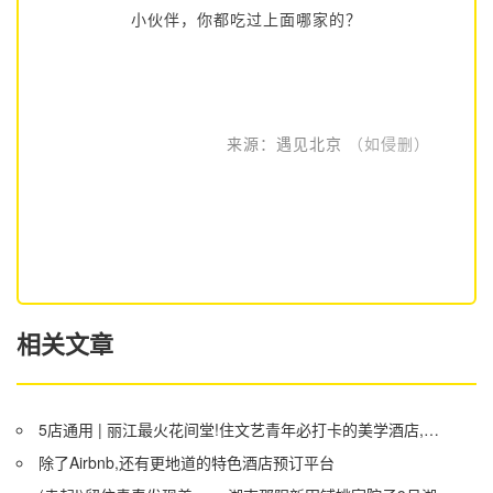
小伙伴，你都吃过上面哪家的？
来源：遇见北京
（如侵删）
相关文章
5店通用 | 丽江最火花间堂!住文艺青年必打卡的美学酒店,包接机、下午茶,开业以来最冰点的福利!
除了Airbnb,还有更地道的特色酒店预订平台