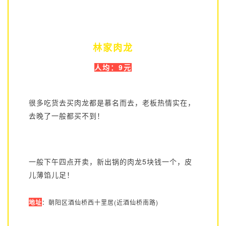
林家肉龙
人均：9元
很多吃货去买肉龙都是慕名而去，老板热情实在，
去晚了一般都买不到！
一般下午四点开卖，新出锅的肉龙5块钱一个，皮
儿薄馅儿足！
地址
：朝阳区酒仙桥西十里居(近酒仙桥南路)