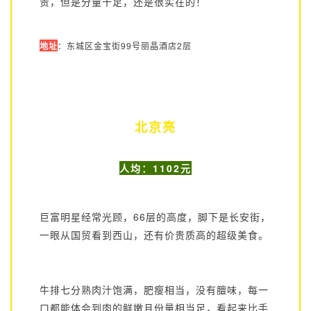
贵，但是分量十足，还是很实在的！
地址
：东城区金宝街99号丽晶酒店2层
北京亮
人均：1102元
巨富明星经常光顾，66层的高度，脚下是长安街，
一眼从国贸看到西山，还有价贵质高的超级美食。
牛排七分熟肉汁饱满，肥瘦相当，没有膻味，每一
口都能体会到肉的鲜嫩且份量相当足，看起来比手