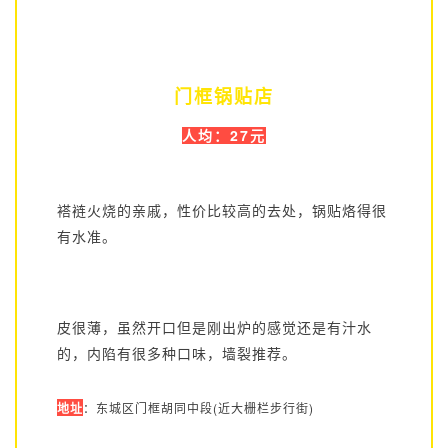
门框锅贴店
人均：27元
褡裢火烧的亲戚，性价比较高的去处，锅贴烙得很
有水准。
皮很薄，虽然开口但是刚出炉的感觉还是有汁水
的，内陷有很多种口味，墙裂推荐。
地址
：东城区门框胡同中段(近大栅栏步行街)