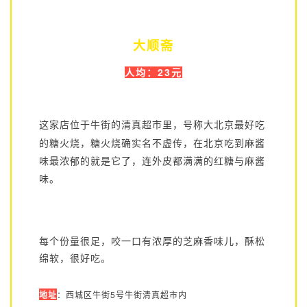
大顺斋
人均：23元
这家店位于牛街的清真超市里，号称大北京最好吃
的糖火烧，糖火烧确实名不虚传，在北京吃到麻酱
味最浓郁的就是它了，连外皮都满满的红糖与麻酱
味。
每个份量很足，咬一口有浓厚的芝麻香味儿，酥松
绵软，很好吃。
地址
：西城区牛街5号牛街清真超市内