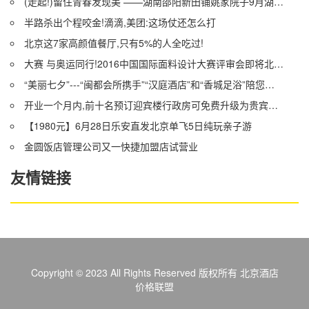
(走起!)留住青春发现美 ——湖南邵阳新田铺姚家院子9月湖北4天3晚游召集令
半路杀出个程咬金!滴滴,美团:这场仗还怎么打
北京这7家高颜值餐厅,只有5%的人全吃过!
大赛 与奥运同行!2016中国国际面料设计大赛评审会即将北京开评!
“美丽七夕”---“闽都会所携手”“汉庭酒店”和“香城足浴”陪您共同度过!
开业一个月内,前十名预订迎宾楼行政房可免费升级为贵宾楼园景房.
【1980元】6月28日乐安直发北京单飞5日纯玩亲子游
金圆饭店管理公司又一快捷加盟店试营业
友情链接
Copyright © 2023 All Rights Reserved 版权所有 北京酒店
价格联盟