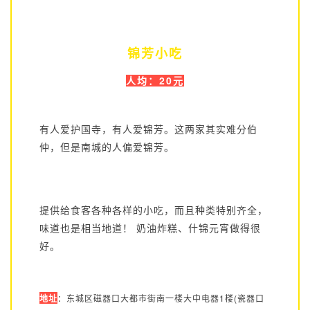
锦芳小吃
人均：20元
有人爱护国寺，有人爱锦芳。这两家其实难分伯
仲，但是南城的人偏爱锦芳。
提供给食客各种各样的小吃，而且种类特别齐全，
味道也是相当地道！ 奶油炸糕、什锦元宵做得很
好。
地址
：东城区磁器口大都市街南一楼大中电器1楼(瓷器口