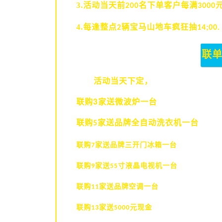
3.活动当天前
名下单客户每满
200
3000
4.每逢整点
辆宝马山地车疯狂抽
2
14;00.
联
活动当天下定，
联购3家送微波炉一台
联购
家送品牌全自动洗衣机一台
5
联购
家送品牌三开门冰箱一台
7
联购
家送
寸液晶电视机一台
9
55
联购
家送品牌空调一台
11
联购
家送
元现金
13
5000