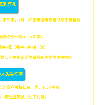
签到有礼
家印章，
月
日活动落地现场领取手持挂烫
10
7
30
抽取红包一次
中奖
，
(100%
)
奖券
张（每半小时抽一次）
5
名排队业主签到送限量版彩色金猴纳福银条
场大奖等你拿
元的客户可抽红包一个，
中奖
100%
元，即送空调被（先下先得）