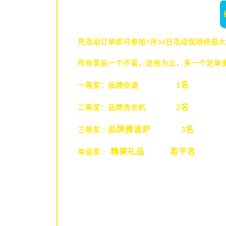
凭活动订单即可参加
月
日活动现场终极大
7
30
所有奖品一个不留，送完为止，多一个定单
名
一等奖：品牌空调
1
名
二等奖：品牌洗衣机
2
品牌微波炉
名
三等奖
:
3
精美礼品 若干名
幸运奖
: