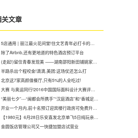
相关文章
5店通用 | 丽江最火花间堂!住文艺青年必打卡的美学酒店,包接机、下午茶,开业以来最冰点的福利!
除了Airbnb,还有更地道的特色酒店预订平台
(走起!)留住青春发现美 ——湖南邵阳新田铺姚家院子9月湖北4天3晚游召集令
半路杀出个程咬金!滴滴,美团:这场仗还怎么打
北京这7家高颜值餐厅,只有5%的人全吃过!
大赛 与奥运同行!2016中国国际面料设计大赛评审会即将北京开评!
“美丽七夕”---“闽都会所携手”“汉庭酒店”和“香城足浴”陪您共同度过!
开业一个月内,前十名预订迎宾楼行政房可免费升级为贵宾楼园景房.
【1980元】6月28日乐安直发北京单飞5日纯玩亲子游
金圆饭店管理公司又一快捷加盟店试营业