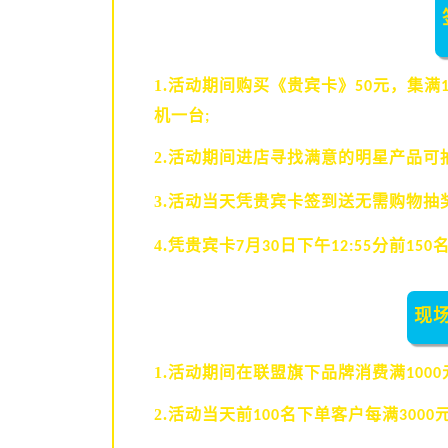
1.活动期间购买《贵宾卡》
元，集满
50
机一台
;
2.活动期间进店寻找满意的明星产品可
3.活动当天凭贵宾卡签到送无需购物抽
4.凭贵宾卡
月
日下午
分前
7
30
12:55
150
现
1.活动期间在联盟旗下品牌消费满
1000
2.活动当天前
名下单客户每满
100
3000